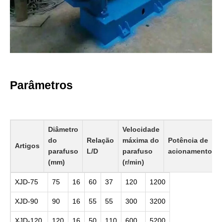
Parâmetros
Diâmetro
Velocidade
do
Relação
máxima do
Potência de
Artigos
parafuso
L/D
parafuso
acionamento（
(mm)
(r/min)
XJD-75
75
16
60
37
120
1200
XJD-90
90
16
55
55
300
3200
XJD-120
120
16
50
110
600
5200