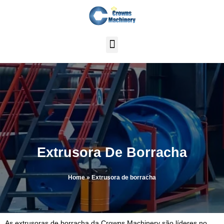
Skip
to
content
Extrusora De Borracha
Home
»
Extrusora de borracha
As extrusoras de borracha da Crowns Machinery são líderes no