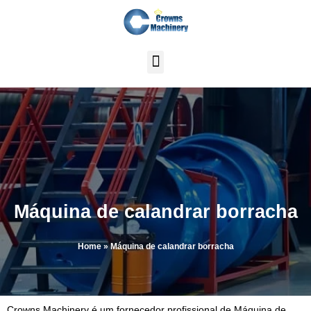
Skip
to
content
Máquina de calandrar borracha
Home
»
Máquina de calandrar borracha
Crowns Machinery é um fornecedor profissional de
Máquina de