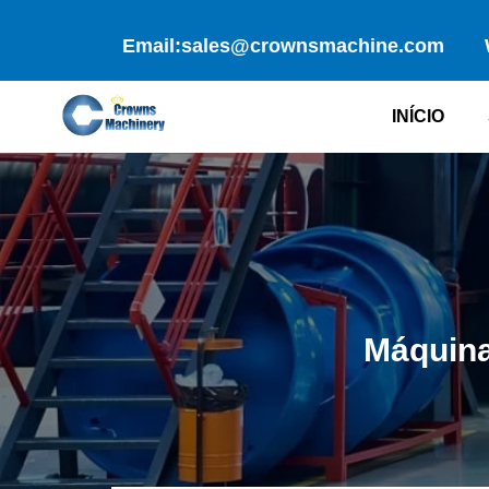
Skip
to
Email:sales@crownsmachine.com
content
INÍCIO
Máquina