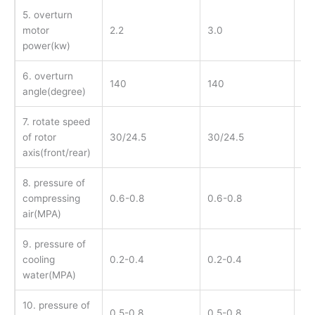
5. overturn
motor
2.2
3.0
7.5
power(kw)
6. overturn
140
140
14
angle(degree)
7. rotate speed
of rotor
30/24.5
30/24.5
30
axis(front/rear)
8. pressure of
compressing
0.6-0.8
0.6-0.8
0.
air(MPA)
9. pressure of
cooling
0.2-0.4
0.2-0.4
0.
water(MPA)
10. pressure of
0.5-0.8
0.5-0.8
0.