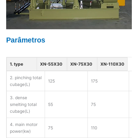
Parâmetros
1. type
XN-55X30
XN-75X30
XN-110X30
2. pinching total
125
175
25
cubage(L)
3. dense
smelting total
55
75
11
cubage(L)
4. main motor
75
110
18
power(kw)