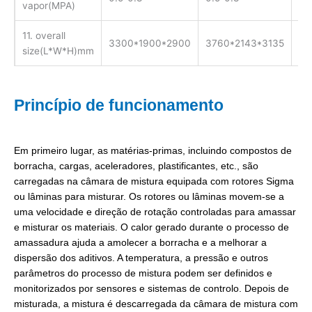
vapor(MPA)
11. overall
3300*1900*2900
3760*2143*3135
40
size(L*W*H)mm
Princípio de funcionamento
Em primeiro lugar, as matérias-primas, incluindo compostos de
borracha, cargas, aceleradores, plastificantes, etc., são
carregadas na câmara de mistura equipada com rotores Sigma
ou lâminas para misturar. Os rotores ou lâminas movem-se a
uma velocidade e direção de rotação controladas para amassar
e misturar os materiais. O calor gerado durante o processo de
amassadura ajuda a amolecer a borracha e a melhorar a
dispersão dos aditivos. A temperatura, a pressão e outros
parâmetros do processo de mistura podem ser definidos e
monitorizados por sensores e sistemas de controlo. Depois de
misturada, a mistura é descarregada da câmara de mistura com