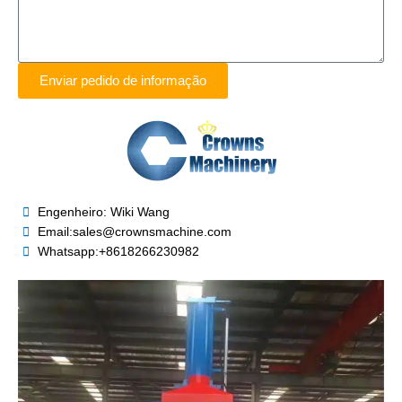
Enviar pedido de informação
Engenheiro: Wiki Wang
Email:sales@crownsmachine.com
Whatsapp:+8618266230982