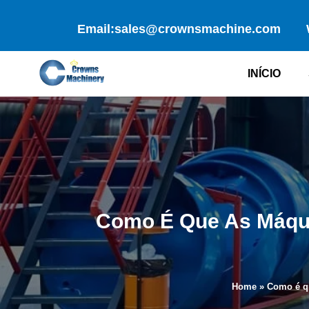
Skip
to
Email:sales@crownsmachine.com
content
INÍCIO
Como É Que As Máqui
Home
»
Como é qu