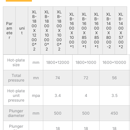
XL
XL
XL
XL
XL
XL
XL
XL
B-
B-
B-
B-
B-
B-
B-
B-
18
18
18
Par
16
16
16
14
14
00
00
00
am
uni
00
00
00
00
00
X
X
X
ete
t
X
X
X
X
X
12
10
10
r
10
85
85
80
57
00
00
00
00
00
00
00
00
0*
0*
0*
*1
*1
*1
-2
*2
2
2
2
Hot-plate
mm
1800*12000
1800*1000
1600*10000
size
Total
mn
74
72
56
pressure
Hot-plate
unit
mpa
3.4
4
3.5
pressure
Plunger
mm
500
500
450
diameter
Plunger
18
18
18