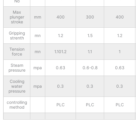
No
Max
plunger
mm
400
300
400
stroke
Gripping
mn
1.2
1.5
1.2
strenth
Tension
mn
1.101.2
1.1
1
force
Steam
mpa
0.63
0.6-0.8
0.63
pressure
Cooling
water
mpa
0.3
0.3
0.3
pressure
controlling
PLC
PLC
PLC
method